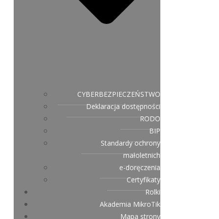
CYBERBEZPIECZEŃSTWO
Deklaracja dostępności
RODO
BIP
Standardy ochrony
małoletnich
e-doręczenia
Certyfikaty
Rolki
Akademia MikroTik
Mapa strony