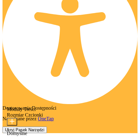
Dostosowania Dostępności
Moduły Treści
Rozmiar Czcionki
Napędzane przez
OneTap
Ukryj Pasek Narzędzi
Domyślne