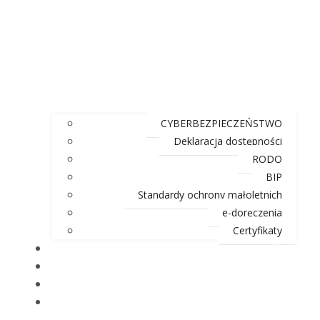
CYBERBEZPIECZEŃSTWO
Deklaracja dostępności
RODO
BIP
Standardy ochrony małoletnich
e-doręczenia
Certyfikaty
Rolki
Akademia MikroTik
Mapa strony
Kontakt